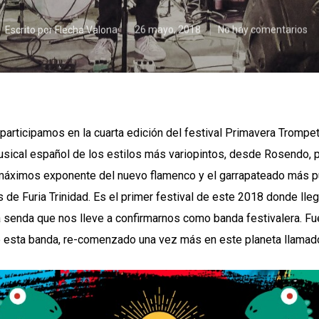
Escrito por
Flecha Valona
26 mayo, 2018
No hay comentarios
rticipamos en la cuarta edición del festival Primavera Trompe
sical español de los estilos más variopintos, desde Rosendo, p
 máximos exponente del nuevo flamenco y el garrapateado más pu
 de Furia Trinidad. Es el primer festival de este 2018 donde ll
enda que nos lleve a confirmarnos como banda festivalera. Fue
 esta banda, re-comenzado una vez más en este planeta llamad