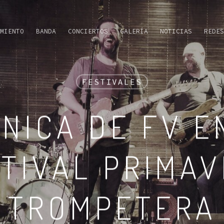
MIENTO
BANDA
CONCIERTOS
GALERÍA
NOTICIAS
REDES
FESTIVALES
NICA DE FV E
TIVAL PRIMA
TROMPETERA