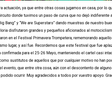
a actuación, ya que entre otras cosas jugamos en casa, por lo
ircuito donde tuvimos un paso de curva que no dejó indiferente 
ig Bang” y “We are Superstars” dando muestras de nuestro bue
oria disfrutaron grandes y pequeños aficionados al motociclismo
garon en el Festival Primavera Trompetera, rememorando aquello
ismo lugar, y así fue. Recordemos que este festival que fue apl
confirmada para el 25-26 Mayo, manteniendo el cartel casi intac
como sustitutos de aquellos que por cualquier motivo no han pod
del evento, que entre otra cosa, aún con el descontento de algu
podido ocurrir. Muy agradecidos a todos por vuestro apoyo. Grac