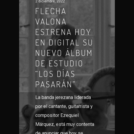
2 diciembre, 2022
FLECHA
VALONA
ESTRENA HOY
EN DIGITAL SU
NUEVO ÁLBUM
DE ESTUDIO
“LOS DÍAS
PASARÁN”
La banda jerezana liderada
por el cantante, guitarrista y
compositor Ezequiel
Márquez, está muy contenta
de anunciar que hoy se